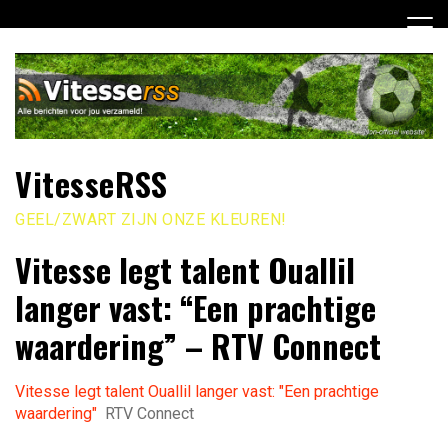
Ga
naar
de
inhoud
VitesseRSS
GEEL/ZWART ZIJN ONZE KLEUREN!
Vitesse legt talent Ouallil
langer vast: “Een prachtige
waardering” – RTV Connect
Vitesse legt talent Ouallil langer vast: "Een prachtige
waardering"
RTV Connect