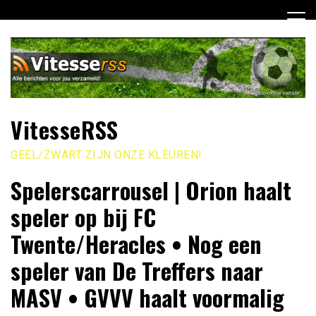
Ga
naar
de
inhoud
VitesseRSS
GEEL/ZWART ZIJN ONZE KLEUREN!
Spelerscarrousel | Orion haalt
speler op bij FC
Twente/Heracles • Nog een
speler van De Treffers naar
MASV • GVVV haalt voormalig