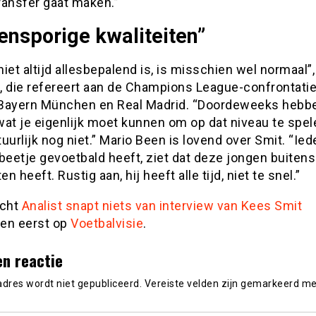
ransfer gaat maken.”
ensporige kwaliteiten”
 niet altijd allesbepalend is, is misschien wel normaal”
, die refereert aan de Champions League-confrontati
Bayern München en Real Madrid. “Doordeweeks hebb
at je eigenlijk moet kunnen om op dat niveau te spel
atuurlijk nog niet.” Mario Been is lovend over Smit. “Ie
beetje gevoetbald heeft, ziet dat deze jongen buiten
en heeft. Rustig aan, hij heeft alle tijd, niet te snel.”
icht
Analist snapt niets van interview van Kees Smit
en eerst op
Voetbalvisie
.
en reactie
adres wordt niet gepubliceerd.
Vereiste velden zijn gemarkeerd m