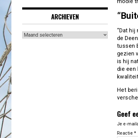
mooie t
“Buit
ARCHIEVEN
“Dat hij
Archieven
de Deen
tussen 
gezien w
is hij n
die een 
kwaliteit
Het ber
versche
Geef e
Je e-mail
Reactie
*