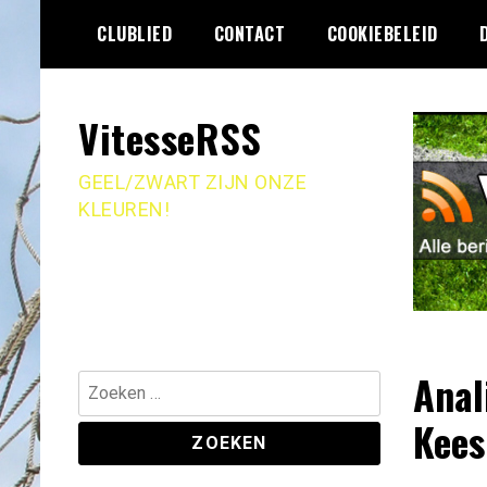
Ga
CLUBLIED
CONTACT
COOKIEBELEID
naar
de
inhoud
VitesseRSS
GEEL/ZWART ZIJN ONZE
KLEUREN!
Anal
Zoeken
naar:
Kees