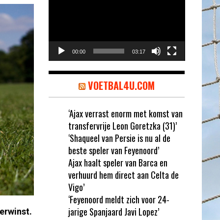
00:00
03:17
VOETBAL4U.COM
‘Ajax verrast enorm met komst van
transfervrije Leon Goretzka (31)’
‘Shaqueel van Persie is nu al de
beste speler van Feyenoord’
Ajax haalt speler van Barca en
verhuurd hem direct aan Celta de
Vigo’
‘Feyenoord meldt zich voor 24-
jarige Spanjaard Javi Lopez’
erwinst.