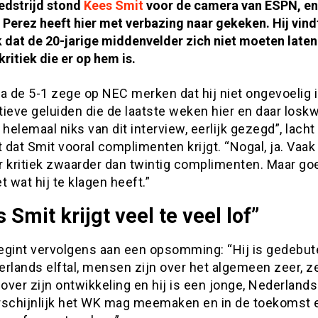
edstrijd stond
Kees Smit
voor de camera van ESPN, en 
Perez heeft hier met verbazing naar gekeken. Hij vind
 dat de 20-jarige middenvelder zich niet moeten laten
kritiek die er op hem is.
 na de 5-1 zege op NEC merken dat hij niet ongevoelig 
tieve geluiden die de laatste weken hier en daar los
 helemaal niks van dit interview, eerlijk gezegd”, lacht
t dat Smit vooral complimenten krijgt. “Nogal, ja. Vaa
 kritiek zwaarder dan twintig complimenten. Maar goe
t wat hij te klagen heeft.”
 Smit krijgt veel te veel lof”
egint vervolgens aan een opsomming: “Hij is gedebut
rlands elftal, mensen zijn over het algemeen zeer, z
 over zijn ontwikkeling en hij is een jonge, Nederland
rschijnlijk het WK mag meemaken en in de toekomst 