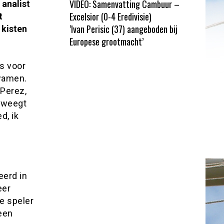
VIDEO: Samenvatting Cambuur –
analist
Excelsior (0-4 Eredivisie)
t
‘Ivan Perisic (37) aangeboden bij
 kisten
Europese grootmacht’
is voor
kwamen.
 Perez,
k weegt
d, ik
eerd in
eer
se speler
een