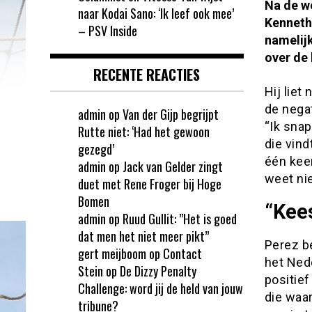
Na de w
naar Kodai Sano: ‘Ik leef ook mee’
Kenneth 
– PSV Inside
namelijk
over de 
RECENTE REACTIES
Hij liet
de nega
admin
op
Van der Gijp begrijpt
“Ik snap
Rutte niet: ‘Had het gewoon
die vind
gezegd’
één keer
admin
op
Jack van Gelder zingt
weet nie
duet met Rene Froger bij Hoge
Bomen
“Kees
admin
op
Ruud Gullit: ”Het is goed
dat men het niet meer pikt”
Perez b
gert meijboom
op
Contact
het Nede
Stein
op
De Dizzy Penalty
positief
Challenge: word jij de held van jouw
die waa
tribune?