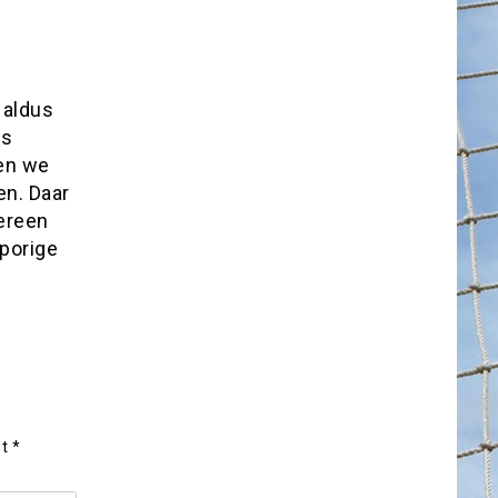
, aldus
es
en we
en. Daar
dereen
sporige
et
*