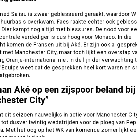
d Salisu is zwaar geblesseerd geraakt, waardoor W
 huurbasis overkwam. Faes raakte echter ook gebless
 Dier kampt nog altijd met blessures. De nood voor e
centrale verdediger is dus hoog voor Monaco. In die
t komen de Fransen uit bij Aké. Er zijn ook al gespr
 met Manchester City, maar toch lijkt een overstap v
g Oranje-international niet in de lijn der verwachting 
L’Equipe weet dat de gesprekken heel kort waren en s
afgebroken.
an Aké op een zijspoor beland bij
hester City”
 dit seizoen nauwelijks in actie voor Manchester City
 tot dusver twintig wedstrijden voor de ploeg van Pep
la. Met het oog op het WK van komende zomer lijkt ee