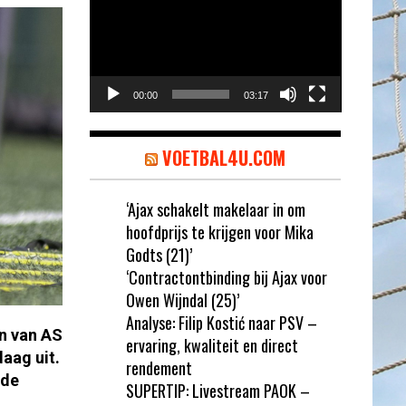
00:00
03:17
VOETBAL4U.COM
‘Ajax schakelt makelaar in om
hoofdprijs te krijgen voor Mika
Godts (21)’
‘Contractontbinding bij Ajax voor
Owen Wijndal (25)’
Analyse: Filip Kostić naar PSV –
n van AS
ervaring, kwaliteit en direct
aag uit.
rendement
nde
SUPERTIP: Livestream PAOK –