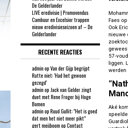
De Gelderlander
LIVE eredivisie | Promovendus
Mohamme
Cambuur en Excelsior trappen
Faes op
nieuw eredivisieseizoen af – De
Ook Eric
Gelderlander
nieuwe 
zoektoch
geweest
RECENTE REACTIES
57-voudi
liggen. 
admin
op
Van der Gijp begrijpt
werden 
Rutte niet: ‘Had het gewoon
“Nath
gezegd’
admin
op
Jack van Gelder zingt
Manc
duet met Rene Froger bij Hoge
Bomen
Aké komt
admin
op
Ruud Gullit: ”Het is goed
speelde
dat men het niet meer pikt”
Guardio
gert meijboom
op
Contact