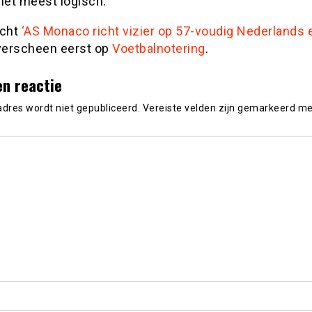
het meest logisch.
icht
‘AS Monaco richt vizier op 57-voudig Nederlands e
erscheen eerst op
Voetbalnotering
.
en reactie
adres wordt niet gepubliceerd.
Vereiste velden zijn gemarkeerd m