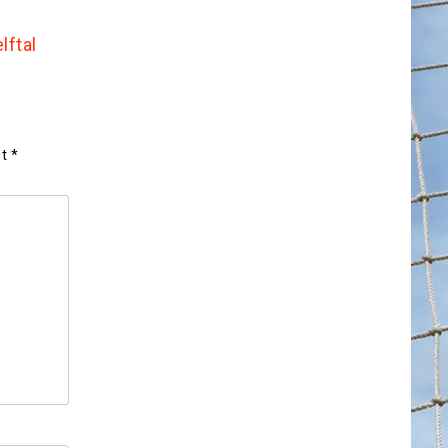
lftal
et
*