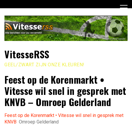
Ga
naar
de
inhoud
VitesseRSS
GEEL/ZWART ZIJN ONZE KLEUREN!
Feest op de Korenmarkt •
Vitesse wil snel in gesprek met
KNVB – Omroep Gelderland
Feest op de Korenmarkt • Vitesse wil snel in gesprek met
KNVB
Omroep Gelderland